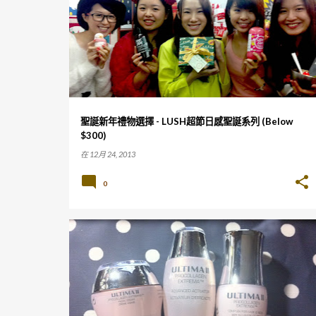
章
聖誕新年禮物選擇 - LUSH超節日感聖誕系列 (Below
$300)
在
12月 24, 2013
0
面霜
精華素
膠原蛋白
護膚水
BEAUTY
+
1