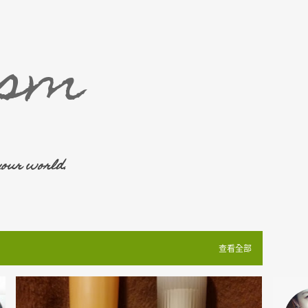
跳至主要內容
ism
your world.
查看全部
中藥
固本津液
雪花秀
漢方
精華
+
2