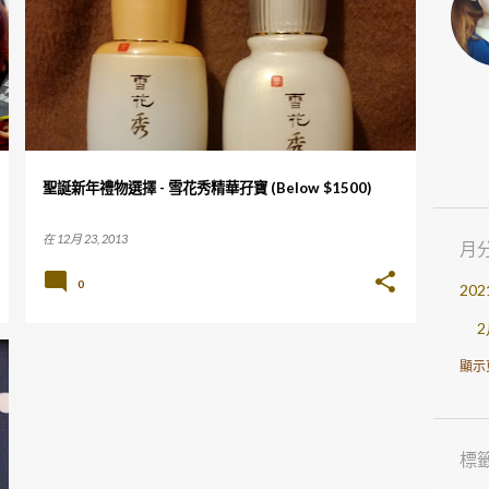
聖誕新年禮物選擇 - 雪花秀精華孖寶 (Below $1500)
在
12月 23, 2013
月
0
202
2
202
顯示
4
3
標
1