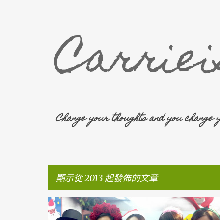
Carrie
Change your thoughts and you change 
顯示從 2013 起發佈的文章
文
汽泡彈
沐浴
泡泡浴芭
是日CARRIE
+
5