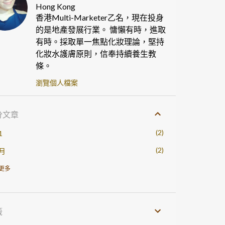
Hong Kong
香港Multi-Marketer乙名，現在投身
的是地產發展行業。 慵懶有時，進取
有時。採取單一焦點化妝理論，堅持
化妝水護膚原則，信奉持續養生教
條。
瀏覽個人檔案
分文章
2
1
2
月
3
0
更多
1
月
1
月
籤
1
月